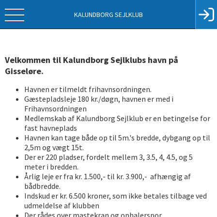
KALUNDBORG SEJLKLUB
Velkommen til Kalundborg Sejlklubs havn på
Gisseløre.
Havnen er tilmeldt frihavnsordningen.
Gæstepladsleje 180 kr./døgn, havnen er med i
Frihavnsordningen
Medlemskab af Kalundborg Sejlklub er en betingelse for
fast havneplads
Havnen kan tage både op til 5m.'s bredde, dybgang op til
2,5m og vægt 15t.
Der er 220 pladser, fordelt mellem 3, 3.5, 4, 4.5, og 5
meter i bredden.
Årlig leje er fra kr. 1.500,- til kr. 3.900,- afhængig af
bådbredde.
Indskud er kr. 6.500 kroner, som ikke betales tilbage ved
udmeldelse af klubben
Der rådes over mastekran og ophalerspor.