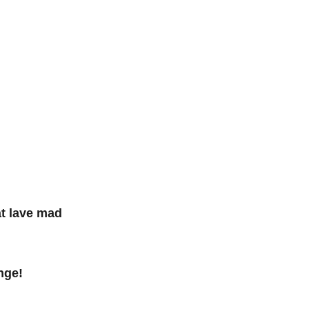
at lave mad
unge!