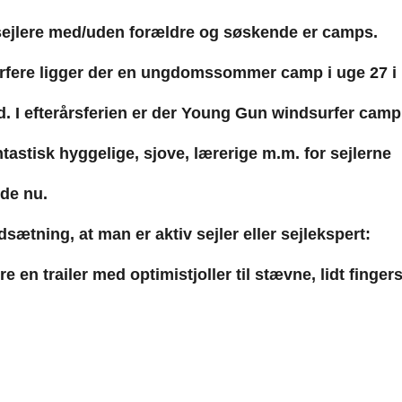
 sejlere med/uden forældre og søskende er camps.
surfere ligger der en ungdomssommer camp i uge 27 
nd. I efterårsferien er der Young Gun windsurfer camp 
antastisk hyggelige, sjove, lærerige m.m. for sejlerne
ede nu.
dsætning, at man er aktiv sejler eller sejlekspert:
øre en trailer med optimistjoller til stævne, lidt finge